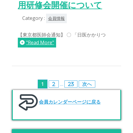
用研修会開催について
Category :
会員情報
【東京都医師会通知】 〇 「日医かかりつ
"Read More"
投
1
…
2
23
次へ
稿
会員カレンダーページに戻る
の
ペ
ー