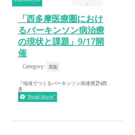
-
日
「西多摩医療圏におけ
るパーキンソン病治療
の現状と課題」9/17開
催
Category :
学術
『地域でつくるパーキンソン病連携in西
多
"Read More"