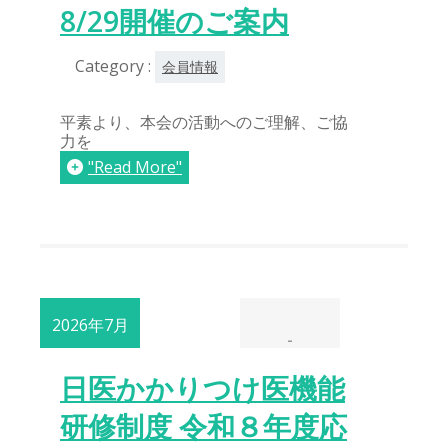
8/29開催のご案内
Category :
会員情報
平素より、本会の活動へのご理解、ご協
力を
"Read More"
2026年7月
-
21日
日医かかりつけ医機能
研修制度 令和８年度応