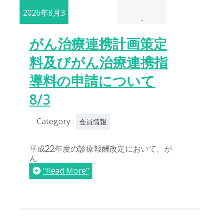
2026年8月3
-
日
がん治療連携計画策定
料及びがん治療連携指
導料の申請について
8/3
Category :
会員情報
平成22年度の診療報酬改定において、が
ん
"Read More"